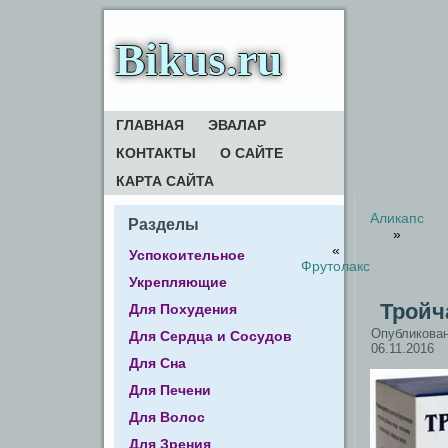
Bikus.ru
ГЛАВНАЯ
ЭВАЛАР
КОНТАКТЫ
О САЙТЕ
КАРТА САЙТА
Аликапс
Разделы
»
«
Успокоительное
Фрутолакс
Укрепляющие
Тройч
Для Похудения
Опубликова
Для Сердца и Сосудов
06.11.2016
Для Сна
Для Печени
Для Волос
Для Зрения