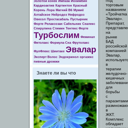
под
Золотой конек
Импаза
Йохимбин
торговым
Кардиоактив
Картинтон
Красный
названием
Корень
Лора
Магний В6
Мумиё
«Тройчатка
Алтайское
Нейродоз
Нефродоз
Эвалар».
Овесол
Простасабаль
Пустырник
Препарат,
Форте
Релаксозан
Сабельник
Сеалекс
представл
Спирулина
Стимин
Тентекс Форте
на
Турбослим
рынке
Феминал
БАД
Фитолакс
Формула Cна
Фрутолакс
российской
Эвалар
компанией
ФулФлекс
Шиитаке
Эвалар,
Эксперт Волос
Эндокринол
оргазекс
использует
пивные дрожжи
в
терапии
Знаете ли вы что
желудочно-
кишечных
заболевани
для
борьбы
с
паразитами
размножаю
в
ЖКТ.
Комплекс
обладает