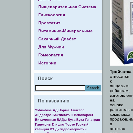
Пищеварительная Система
Гинекология
Простатит
Витаминно-Минеральные
Сахарный Диабет
Для Мужчин
Гомеопатия
Истории
Тройчатка
относится
Поиск
к
пищевым
добавкам,
изготовлен
на
По названию
основе
растительн
Yohimbine
АД Норма
Аликапс
комплекса,
Андродоз
Бактистатин
Венокорсет
продающи
Витаминные БАДы
Вука Вука
Гепатрин
в
Гинеколь
Глицин Форте
Горный
аптеках
кальций D3
Дигидрокверцетин