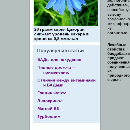
желчегонн
действием,
способств
выводу
вредоносн
микрофлор
из
20 грамм корня Цикория,
организма.
снижает уровень сахара в
крови на 0,8 ммоль/л
Лечебные
свойства
Популярные статьи
биодобавке
придают
БАДы для похудения
соединения
полученны
Пивные дрожжи —
из
применение.
природного
сырья:
Отличия между витаминами
и БАДами
Глицин Форте
Обез
вытя
Эндокринол
из
Магний В6
раст
полы
Турбослим
горьк
Веще
уско