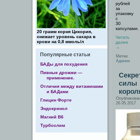
рублей
за
упаковку
с
30
капсулами.
20 грамм корня Цикория,
снижает уровень сахара в
Читать
крови на 0,8 ммоль/л
далее
→
Популярные статьи
Метки:
Аденон
БАДы для похудения
Пивные дрожжи —
Секре
применение.
силы
Отличия между витаминами
корол
и БАДами
Опубликова
Глицин Форте
26.05.2017
Эндокринол
Магний В6
Турбослим