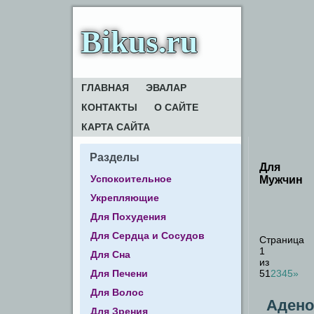
Bikus.ru
ГЛАВНАЯ
ЭВАЛАР
КОНТАКТЫ
О САЙТЕ
КАРТА САЙТА
Разделы
Для
Успокоительное
Мужчин
Укрепляющие
Для Похудения
Для Сердца и Сосудов
Страница
1
Для Сна
из
Для Печени
5
1
2
3
4
5
»
Для Волос
Адено
Для Зрения