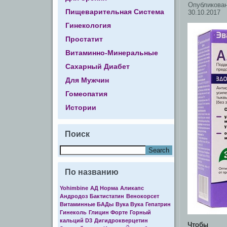
Опубликова
Пищеварительная Система
30.10.2017
Гинекология
Простатит
Витаминно-Минеральные
Сахарный Диабет
Для Мужчин
Гомеопатия
Истории
Поиск
По названию
Yohimbine
АД Норма
Аликапс
Андродоз
Бактистатин
Венокорсет
Витаминные БАДы
Вука Вука
Гепатрин
Гинеколь
Глицин Форте
Горный
кальций D3
Дигидрокверцетин
Чтобы