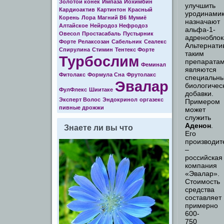
Золотой конек
Импаза
Йохимбин
улучшить
Кардиоактив
Картинтон
Красный
уродинамик
Корень
Лора
Магний В6
Мумиё
назначают
Алтайское
Нейродоз
Нефродоз
альфа-1-
Овесол
Простасабаль
Пустырник
адреноблок
Форте
Релаксозан
Сабельник
Сеалекс
Альтернати
Спирулина
Стимин
Тентекс Форте
таким
Турбослим
препарата
Феминал
являются
Фитолакс
Формула Cна
Фрутолакс
специальн
Эвалар
биологичес
ФулФлекс
Шиитаке
добавки.
Эксперт Волос
Эндокринол
оргазекс
Примером
пивные дрожжи
может
служить
Аденон
.
Знаете ли вы что
Его
производит
–
российская
компания
«Эвалар».
Стоимость
средства
составляет
примерно
600-
750