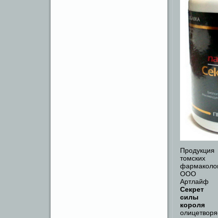
Продукция
томских
фармаколо
ООО
Артлайф
Секрет
силы
короля
олицетворя