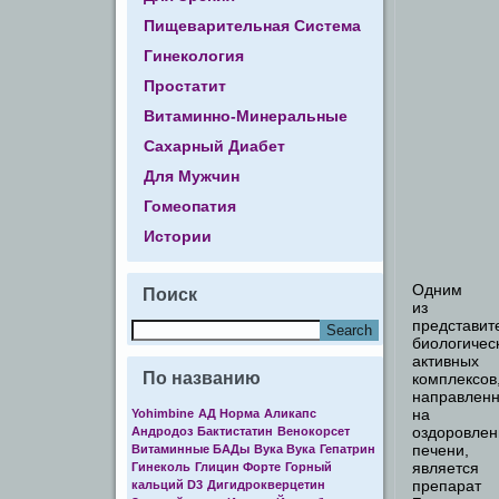
Пищеварительная Система
Гинекология
Простатит
Витаминно-Минеральные
Сахарный Диабет
Для Мужчин
Гомеопатия
Истории
Одним
Поиск
из
представит
биологичес
активных
По названию
комплексов
направлен
на
Yohimbine
АД Норма
Аликапс
оздоровлен
Андродоз
Бактистатин
Венокорсет
печени,
Витаминные БАДы
Вука Вука
Гепатрин
является
Гинеколь
Глицин Форте
Горный
препарат
кальций D3
Дигидрокверцетин