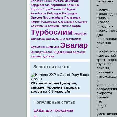
Гепатрин
Золотой конек
Импаза
Йохимбин
–
Кардиоактив
Картинтон
Красный
продукт
Корень
Лора
Магний В6
Мумиё
производст
Алтайское
Нейродоз
Нефродоз
фирмы
Овесол
Простасабаль
Пустырник
Эвалар.
Форте
Релаксозан
Сабельник
Сеалекс
Средство
Спирулина
Стимин
Тентекс Форте
Турбослим
применяет
Феминал
для
восстанови
Фитолакс
Формула Cна
Фрутолакс
Эвалар
лечения
и
ФулФлекс
Шиитаке
профилакт
Эксперт Волос
Эндокринол
оргазекс
нарушений
пивные дрожжи
кроветворн
функций
Знаете ли вы что
печени,
снижения
интоксикац
и
20 грамм корня Цикория,
увеличения
снижает уровень сахара в
репродукти
крови на 0,8 ммоль/л
скорости
органа,
что
Популярные статьи
ведет
к
БАДы для похудения
уменьшени