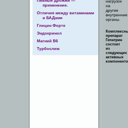
Пивные дрожжи —
нагрузок
применение.
на
другие
Отличия между витаминами
внутренние
и БАДами
органы.
Глицин Форте
Комплексн
Эндокринол
препарат
Гепатрин
Магний В6
состоит
Турбослим
из
следующих
активных
компоненто
Экст
вытя
раст
арти
Веще
явля
ката
проц
восс
печен
Желч
эффе