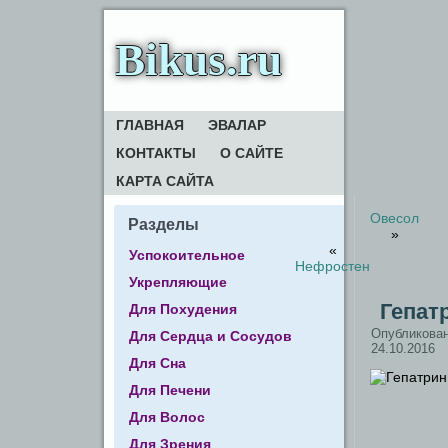
Bikus.ru
ГЛАВНАЯ
ЭВАЛАР
КОНТАКТЫ
О САЙТЕ
КАРТА САЙТА
Овесол
Разделы
»
«
Успокоительное
Нефростен
Укрепляющие
Гепат
Для Похудения
Опубликова
Для Сердца и Сосудов
24.10.2016
Для Сна
Для Печени
Для Волос
Для Зрения