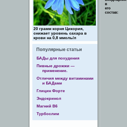
в
его
состав:
Субл
20 грамм корня Цикория,
экстр
снижает уровень сахара в
пище
крови на 0,8 ммоль/л
дрож
–
Популярные статьи
улуч
сост
БАДы для похудения
слиз
пове
Пивные дрожжи —
норм
применение.
сост
воло
Отличия между витаминами
кожи,
и БАДами
ногте
Глицин Форте
Соед
желе
Эндокринол
(фум
желе
Магний В6
–
ликв
Турбослим
желе
анем