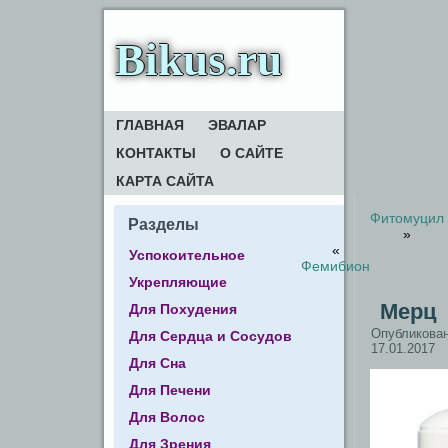
Bikus.ru
ГЛАВНАЯ
ЭВАЛАР
КОНТАКТЫ
О САЙТЕ
КАРТА САЙТА
Фитомуцил
Разделы
»
«
Успокоительное
Фемибион
Укрепляющие
Мерц
Для Похудения
Опубликова
Для Сердца и Сосудов
17.01.2017
Для Сна
Для Печени
Для Волос
Для Зрения