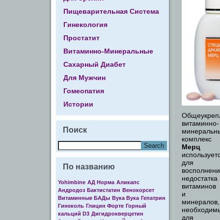
Пищеварительная Система
Гинекология
Простатит
Витаминно-Минеральные
Сахарный Диабет
Для Мужчин
Гомеопатия
Истории
Общеукре
витаминно-
Поиск
минеральн
комплекс
Мерц
использует
для
По названию
восполнен
недостатка
Yohimbine
АД Норма
Аликапс
витаминов
Андродоз
Бактистатин
Венокорсет
и
Витаминные БАДы
Вука Вука
Гепатрин
минералов,
Гинеколь
Глицин Форте
Горный
необходим
кальций D3
Дигидрокверцетин
для