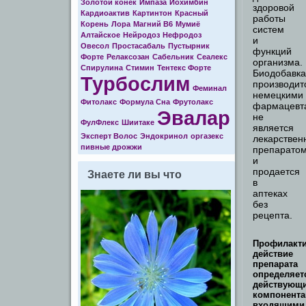
Золотой конек
Импаза
Йохимбин
здоровой
Кардиоактив
Картинтон
Красный
работы
Корень
Лора
Магний В6
Мумиё
систем
Алтайское
Нейродоз
Нефродоз
и
Овесол
Простасабаль
Пустырник
функций
Форте
Релаксозан
Сабельник
Сеалекс
организма.
Спирулина
Стимин
Тентекс Форте
Биодобавка
Турбослим
производит
Феминал
немецкими
Фитолакс
Формула Cна
Фрутолакс
фармацевт
Эвалар
не
ФулФлекс
Шиитаке
является
Эксперт Волос
Эндокринол
оргазекс
лекарстве
пивные дрожжи
препарато
и
продается
Знаете ли вы что
в
аптеках
без
рецепта.
Профилакти
действие
препарата
определяет
действующ
компонента
входящими