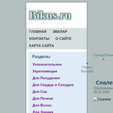
Bikus.ru
ГЛАВНАЯ
ЭВАЛАР
КОНТАКТЫ
О САЙТЕ
КАРТА САЙТА
СуперОпти
Разделы
»
«
Успокоительное
Гинкго
Укрепляющие
Билоба
Для Похудения
Сеале
Для Сердца и Сосудов
Опубликова
Для Сна
20.11.2016
Для Печени
Для Волос
Для Зрения