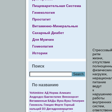
Пищеварительная Система
Гинекология
Простатит
Витаминно-Минеральные
Сахарный Диабет
Для Мужчин
Гомеопатия
Стрессовы
Истории
ритм
жизни,
отсутствие
Поиск
полноценн
физических
нагрузок,
нерациона
питание
По названию
ведут
к
Yohimbine
АД Норма
Аликапс
нарушению
Андродоз
Бактистатин
Венокорсет
работы
Витаминные БАДы
Вука Вука
Гепатрин
внутренних
Гинеколь
Глицин Форте
Горный
систем,
кальций D3
Дигидрокверцетин
ответствен