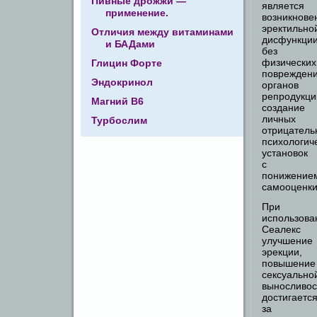
Пивные дрожжи —
является
применение.
возникнове
эректильно
Отличия между витаминами
дисфункци
и БАДами
без
физических
Глицин Форте
поврежден
Эндокринол
органов
репродукци
Магний В6
создание
личных
Турбослим
отрицатель
психологич
установок
с
понижение
самооценки
При
использова
Сеалекс
улучшение
эрекции,
повышение
сексуально
выносливос
достигаетс
за