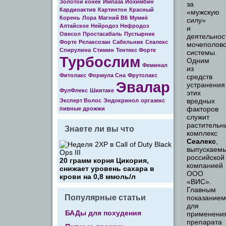
Золотой конек
Импаза
Йохимбин
за
Кардиоактив
Картинтон
Красный
«мужскую
Корень
Лора
Магний В6
Мумиё
силу»
Алтайское
Нейродоз
Нефродоз
и
Овесол
Простасабаль
Пустырник
деятельнос
Форте
Релаксозан
Сабельник
Сеалекс
мочеполов
Спирулина
Стимин
Тентекс Форте
системы.
Турбослим
Одним
Феминал
из
Фитолакс
Формула Cна
Фрутолакс
средств
Эвалар
устранения
ФулФлекс
Шиитаке
этих
вредных
Эксперт Волос
Эндокринол
оргазекс
факторов
пивные дрожжи
служит
растительн
Знаете ли вы что
комплекс
Сеалекс
,
выпускаем
российской
20 грамм корня Цикория,
компанией
снижает уровень сахара в
ООО
крови на 0,8 ммоль/л
«ВИС».
Главным
Популярные статьи
показанием
для
БАДы для похудения
применени
препарата