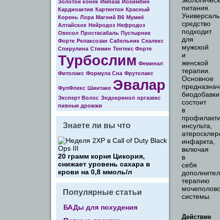
экологическ
Золотой конек
Импаза
Йохимбин
питания.
Кардиоактив
Картинтон
Красный
Универсаль
Корень
Лора
Магний В6
Мумиё
средство
Алтайское
Нейродоз
Нефродоз
подходит
Овесол
Простасабаль
Пустырник
для
Форте
Релаксозан
Сабельник
Сеалекс
мужской
Спирулина
Стимин
Тентекс Форте
и
Турбослим
женской
Феминал
терапии.
Фитолакс
Формула Cна
Фрутолакс
Основное
Эвалар
предназнач
ФулФлекс
Шиитаке
биодобавки
Эксперт Волос
Эндокринол
оргазекс
состоит
пивные дрожжи
в
профилакт
Знаете ли вы что
инсульта,
атеросклер
инфаркта,
включая
20 грамм корня Цикория,
в
снижает уровень сахара в
себя
крови на 0,8 ммоль/л
дополнител
терапию
мочеполов
Популярные статьи
системы.
БАДы для похудения
Действие