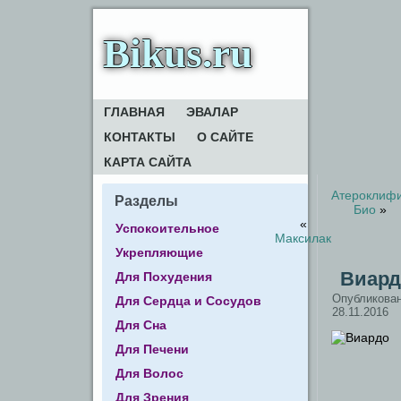
Bikus.ru
ГЛАВНАЯ
ЭВАЛАР
КОНТАКТЫ
О САЙТЕ
КАРТА САЙТА
Атероклиф
Разделы
Био
»
«
Успокоительное
Максилак
Укрепляющие
Виард
Для Похудения
Опубликова
Для Сердца и Сосудов
28.11.2016
Для Сна
Для Печени
Для Волос
Для Зрения