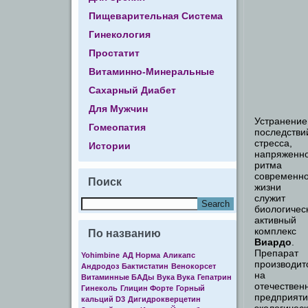
Пищеварительная Система
Гинекология
Простатит
Витаминно-Минеральные
Сахарный Диабет
Для Мужчин
Устранение
Гомеопатия
последстви
стресса,
Истории
напряженн
ритма
современн
Поиск
жизни
служит
биологичес
активный
комплекс
По названию
Виардо
.
Препарат
Yohimbine
АД Норма
Аликапс
производит
Андродоз
Бактистатин
Венокорсет
на
Витаминные БАДы
Вука Вука
Гепатрин
отечествен
Гинеколь
Глицин Форте
Горный
предприят
кальций D3
Дигидрокверцетин