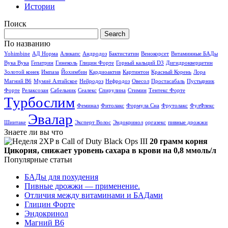
Истории
Поиск
По названию
Yohimbine
АД Норма
Аликапс
Андродоз
Бактистатин
Венокорсет
Витаминные БАДы
Вука Вука
Гепатрин
Гинеколь
Глицин Форте
Горный кальций D3
Дигидрокверцетин
Золотой конек
Импаза
Йохимбин
Кардиоактив
Картинтон
Красный Корень
Лора
Магний В6
Мумиё Алтайское
Нейродоз
Нефродоз
Овесол
Простасабаль
Пустырник
Форте
Релаксозан
Сабельник
Сеалекс
Спирулина
Стимин
Тентекс Форте
Турбослим
Феминал
Фитолакс
Формула Cна
Фрутолакс
ФулФлекс
Эвалар
Шиитаке
Эксперт Волос
Эндокринол
оргазекс
пивные дрожжи
Знаете ли вы что
20 грамм корня
Цикория, снижает уровень сахара в крови на 0,8 ммоль/л
Популярные статьи
БАДы для похудения
Пивные дрожжи — применение.
Отличия между витаминами и БАДами
Глицин Форте
Эндокринол
Магний В6