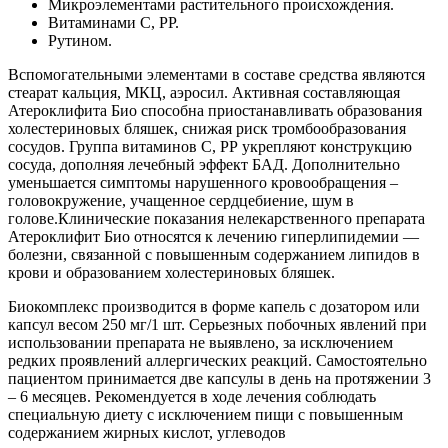
Микроэлементами растительного происхождения.
Витаминами С, РР.
Рутином.
Вспомогательными элементами в составе средства являются
стеарат кальция, МКЦ, аэросил. Активная составляющая
Атероклифита Био способна приостанавливать образования
холестериновых бляшек, снижая риск тромбообразования
сосудов. Группа витаминов С, РР укрепляют конструкцию
сосуда, дополняя лечебный эффект БАД. Дополнительно
уменьшается симптомы нарушенного кровообращения –
головокружение, учащенное сердцебиение, шум в
голове.Клинические показания нелекарственного препарата
Атероклифит Био относятся к лечению гиперлипидемии —
болезни, связанной с повышенным содержанием липидов в
крови и образованием холестериновых бляшек.
Биокомплекс производится в форме капель с дозатором или
капсул весом 250 мг/1 шт. Серьезных побочных явлений при
использовании препарата не выявлено, за исключением
редких проявлений аллергических реакций. Самостоятельно
пациентом принимается две капсулы в день на протяжении 3
– 6 месяцев. Рекомендуется в ходе лечения соблюдать
специальную диету с исключением пищи с повышенным
содержанием жирных кислот, углеводов